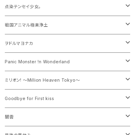
CD
ランチェキ
点染テンセイ少女。
アパレル
CD
ランチェキ
戦国アニマル極楽浄土
トップス
CD
CD
ヲドルマヨナカ
アパレル
ランチェキ
CD
Panic Monster !n Wonderland
トップス
ランチェキ
ランチェキ
ミリオン! 〜Million Heaven Tokyo〜
CD
アパレル
Goodbye for First kiss
トップス
ランチェキ
アパレル
闇雲
トップス
グッズ
アパレル