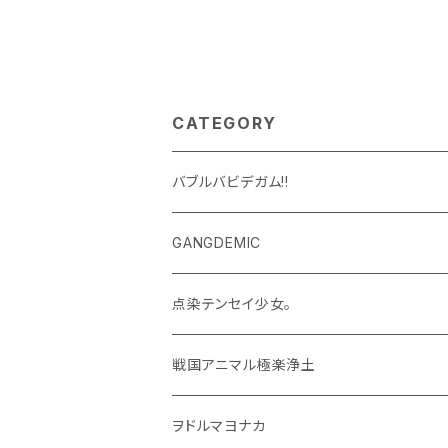
CATEGORY
バブルバビデガム!!
ランチェキ
GANGDEMIC
CD
ランチェキ
点染テンセイ少女。
アパレル
CD
ランチェキ
戦国アニマル極楽浄土
トップス
CD
CD
ヲドルマヨナカ