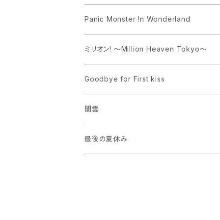
アパレル
ランチェキ
CD
Panic Monster !n Wonderland
トップス
ランチェキ
ランチェキ
ミリオン! 〜Million Heaven Tokyo〜
CD
アパレル
Goodbye for First kiss
トップス
ランチェキ
アパレル
闇雲
トップス
グッズ
アパレル
最後の夏休み
トップス
ランチェキ
ランチェキ
ランチェキ